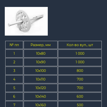
№ пп
Размер, мм
Кол-во вуп., шт
1
10x80
1 000
2
10x90
1 000
3
10х100
800
4
10х110
700
5
10x120
700
6
10x140
600
7
10x160
500